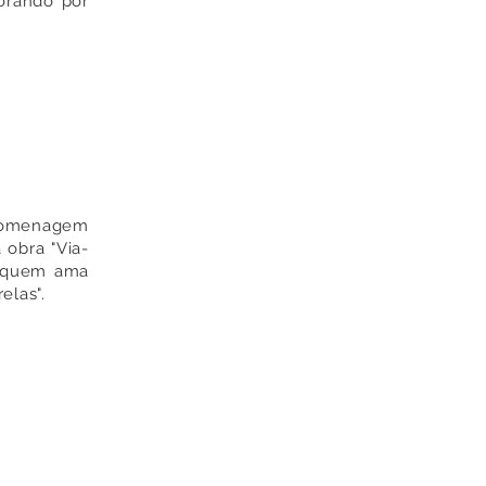
orando por
 homenagem
 obra "Via-
só quem ama
elas".