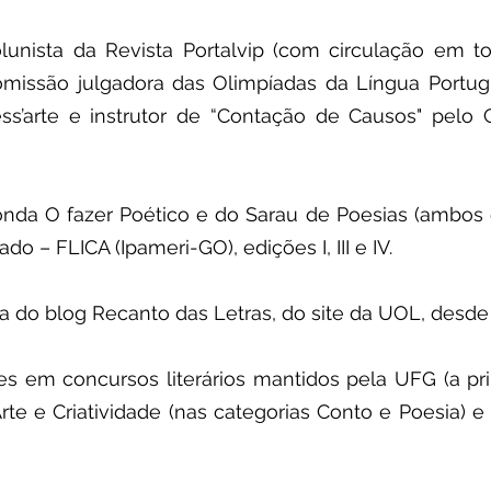
unista da Revista Portalvip (com circulação em t
Comissão julgadora das Olimpíadas da Língua Portug
ess’arte e instrutor de “Contação de Causos" pelo 
onda O fazer Poético e do Sarau de Poesias (ambos 
ado – FLICA (Ipameri-GO), edições I, III e IV.
ia do blog Recanto das Letras, do site da UOL, desd
s em concursos literários mantidos pela UFG (a pri
te e Criatividade (nas categorias Conto e Poesia) e