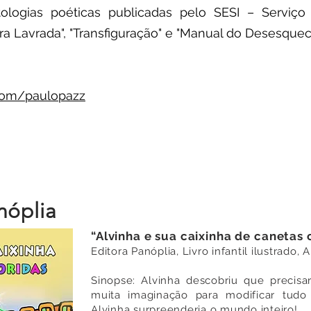
ologias poéticas publicadas pelo SESI – Serviço 
vra Lavrada", "Transfiguração" e "Manual do Desesquec
com/paulopazz
nóplia
“Alvinha e sua caixinha de canetas 
Editora Panóplia, Livro infantil ilustrado, 
Sinopse: Alvinha descobriu que precisa
muita imaginação para modificar tudo
Alvinha surpreenderia o mundo inteiro!