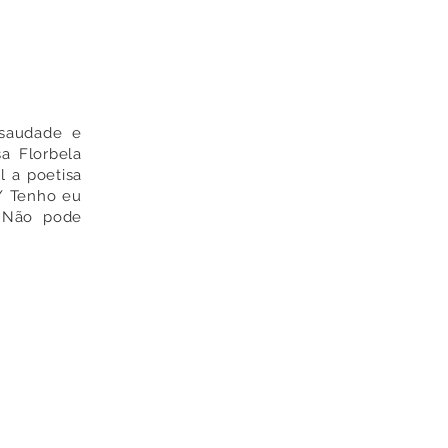
 saudade e
a Florbela
l a poetisa
 / Tenho eu
 Não pode