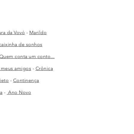
ura da Vovó
-
Marildo
caixinha de sonhos
Quem conta um conto...
 meus amigos
-
Crônica
ieto
-
Continença
ra
-
Ano Novo