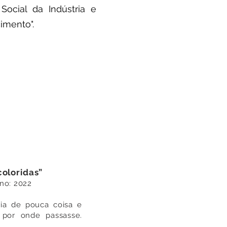
Social da Indústria e
imento".
coloridas”
Ano: 2022
ria de pouca coisa e
 por onde passasse.