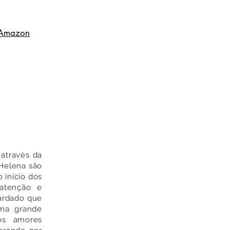
Amazon
através da
e Helena são
 início dos
 atenção e
ardado que
uma grande
 os amores