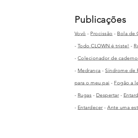
Publicações
Vovô
-
Procissão
-
Bola de
-
Todo CLOWN é triste!
-
R
-
Colecionador de caderno
-
Medrança
-
Síndrome de 
para o meu pai
-
Fogão a l
-
Rugas
-
Despertar
-
Entar
-
Entardecer
​ -
Ante uma est