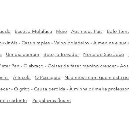
 Gude
-
Bastião Molafaca
-
Muié
-
Aos meus Pais
-
Bolo Tern
ouxinóis
-
Casa simples
-
Velho boiadeiro
-
A menina e sua 
s
-
Um dia comum
-
Beto, o trovador
-
Noite de São João
-
Peter Pan
-
O abraço
-
Coisas de fazer menino crescer
-
Aos
enha
-
A tecelã
-
O Papagaio
-
Não mexa com quem está qu
decer
-
O grito
-
Causa perdida
-
À minha primeira professo
rela cadente
-
As palavras fluíam
-