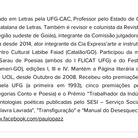
iado em Letras pela UFG-CAC, Professor pelo Estado de
talana de Letras. Também é revisor e colunista da Revista
egião sudeste de Goiás), integrante da Comissão julgadora
desde 2014, ator integrante da Cia Express’arte e instru
tro Cultural Labibe Faiad (Catalão/GO). Participou da 
Sarau de Poesias (ambos do I FLICAT UFG) e do Festiva
meri-GO), edições I, III e IV. Mantém a Página literária 
 da UOL, desde Outubro de 2008. Recebeu oito premiaçõe
 pela UFG (a primeira em 1993), cinco premiações pe
egorias Conto e Poesia) e o Prêmio “Trabalhador da Indús
ntologias poéticas publicadas pelo SESI – Serviço Social
Palavra Lavrada", "Transfiguração" e "Manual do Desesquec
ww.facebook.com/paulopazz