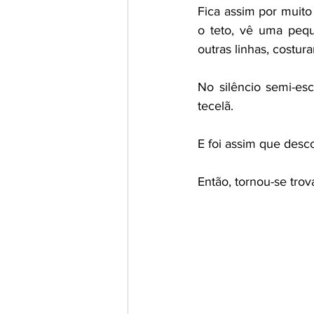
Fica assim por muito
o teto, vê uma pequ
outras linhas, costur
No silêncio semi-es
tecelã.
E foi assim que desco
Então, tornou-se trov