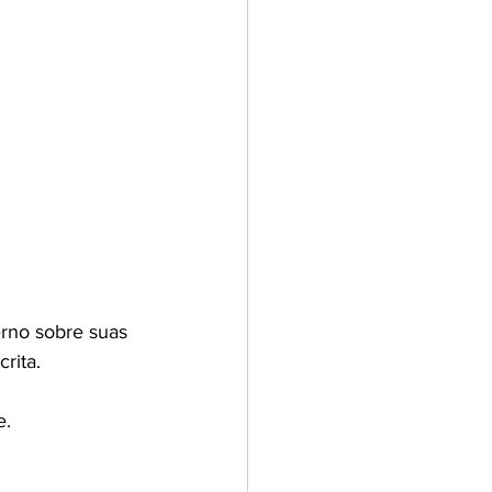
rno sobre suas 
rita.
e.