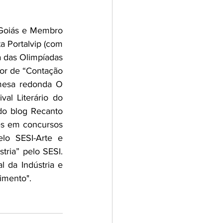
 Goiás e Membro 
 Portalvip (com 
 das Olimpíadas 
tor de “Contação 
mesa redonda O 
l Literário do 
do blog Recanto 
s em concursos 
lo SESI-Arte e 
tria” pelo SESI. 
 da Indústria e 
imento".