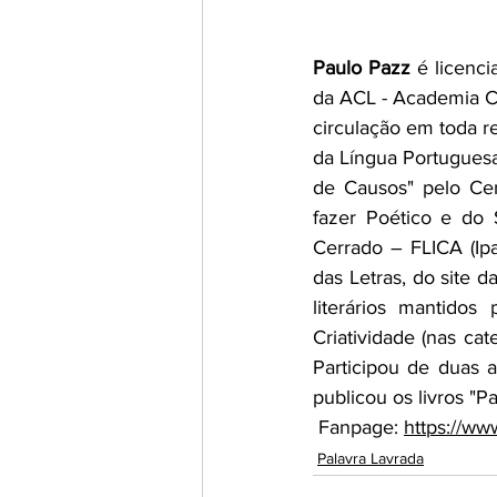
Paulo Pazz
 é licenc
da ACL - Academia Ca
circulação em toda r
da Língua Portuguesa 
de Causos" pelo Cen
fazer Poético e do 
Cerrado – FLICA (Ipa
das Letras, do site
literários mantidos
Criatividade (nas cat
Participou de duas a
publicou os livros "
Fanpage: 
https://w
Palavra Lavrada