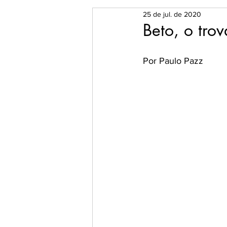
25 de jul. de 2020
O Universo dos Livros
Es
Beto, o tro
Por Paulo Pazz