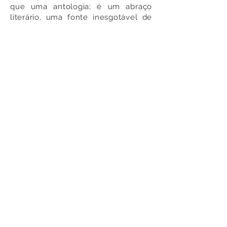
que uma antologia; é um abraço
literário, uma fonte inesgotável de
otimismo destinada a iluminar os
corações daqueles que buscam
inspiração para traçar seus próprios
destinos.
Como Adquirir