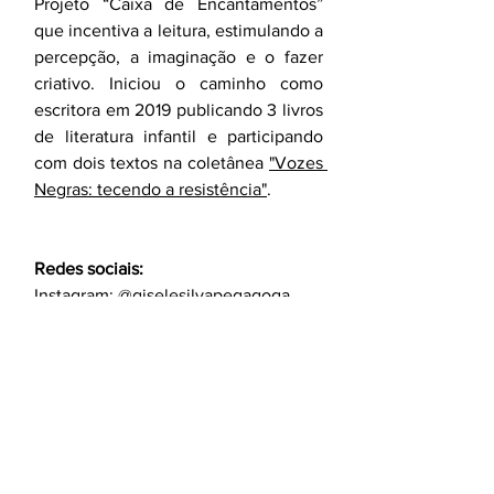
Projeto “Caixa de Encantamentos” 
que incentiva a leitura, estimulando a 
percepção, a imaginação e o fazer 
criativo. Iniciou o caminho como 
escritora em 2019 publicando 3 livros 
de literatura infantil e participando 
com dois textos na coletânea 
"Vozes 
Negras: tecendo a resistência"
.  
Redes sociais:
Instagram: @giselesilvapegagoga
Facebook: Gisele Silva Pedagoga
coluna
livro
literatura
editora
nacional
leitura
ler
colunista
panóplia
escrever
missão
significado
mulher
professora
palavras viajantes
gisele silva
criança
emoção
feliz
palavras em aquarela
lições
dia nacional do livro infantil
Palavras Viajantes