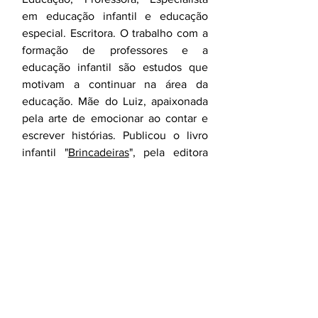
em educação infantil e educação 
especial. Escritora. O trabalho com a 
formação de professores e a 
educação infantil são estudos que 
motivam a continuar na área da 
educação. Mãe do Luiz, apaixonada 
pela arte de emocionar ao contar e 
escrever histórias. Publicou o livro 
infantil "
Brincadeiras
", pela editora 
Panóplia. 
coluna
livro
literatura
editora
nacional
leitura
ler
colunista
panóplia
escrever
missão
significado
mulher
professora
flor & ser
ana paula monteiro
tempo
vida
viva
hoje
dia
sonhar
idealizar
amanhã
Flor & Ser