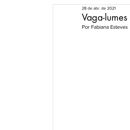
28 de abr. de 2021
O Universo dos Livros
Es
Vaga-lumes
Por Fabiana Esteves