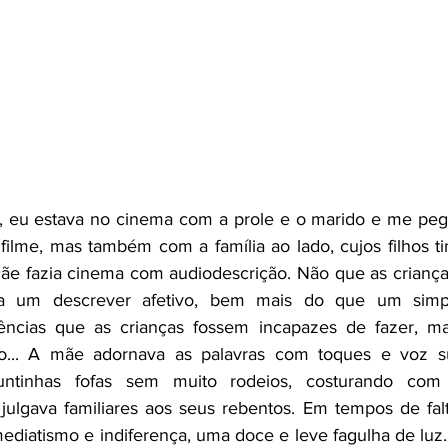
s, eu estava no cinema com a prole e o marido e me peg
ilme, mas também com a família ao lado, cujos filhos t
mãe fazia cinema com audiodescrição. Não que as criança
a um descrever afetivo, bem mais do que um simple
ências que as crianças fossem incapazes de fazer, m
o... A mãe adornava as palavras com toques e voz su
untinhas fofas sem muito rodeios, costurando com 
julgava familiares aos seus rebentos. Em tempos de fal
imediatismo e indiferença, uma doce e leve fagulha de lu