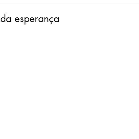
sência em Palavras
Flor & Ser
Palavras Viajantes
 da esperança