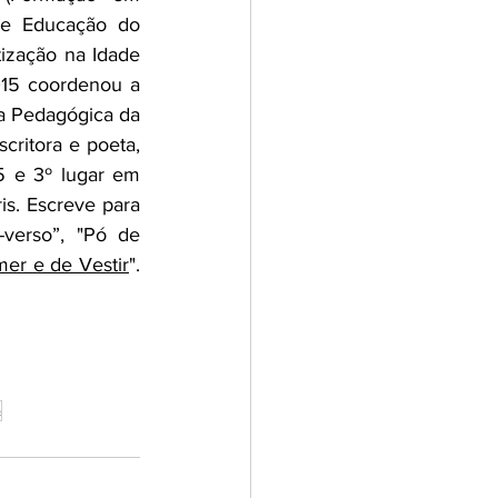
de Educação do 
zação na Idade 
15 coordenou a 
a Pedagógica da 
ritora e poeta, 
 e 3º lugar em 
is. Escreve para 
verso”, "Pó de 
mer e de Vestir
". 
o