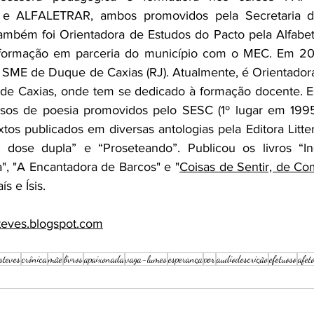
a) e ALFALETRAR, ambos promovidos pela Secretaria 
mbém foi Orientadora de Estudos do Pacto pela Alfabeti
 formação em parceria do município com o MEC. Em 20
a SME de Duque de Caxias (RJ). Atualmente, é Orientador
de Caxias, onde tem se dedicado à formação docente. Esc
rsos de poesia promovidos pelo SESC (1º lugar em 1995
tos publicados em diversas antologias pela Editora Litter
ose dupla” e “Proseteando”. Publicou os livros “In-
", "A Encantadora de Barcos" e "
Coisas de Sentir, de Co
s e Ísis.
steves.blogspot.com
steves
crônica
mãe
livros
apaixonada
vaga-lumes
esperança
por
audiodescrição
efetuoso
afet