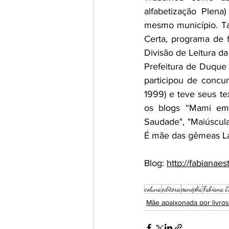
alfabetização Plen
mesmo município. Ta
Certa, programa de
Divisão de Leitura d
Prefeitura de Duque 
participou de concu
1999) e teve seus tex
os blogs “Mami em d
Saudade", "Maiúscula
É mãe das gêmeas Laí
Blog: 
http://fabianae
coluna
editora
panóplia
Fabiana E
Mãe apaixonada por livros