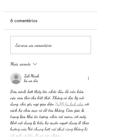
6 comentários
Escreva um comentário
Mais recente
Zak Marsh
há um dia
Bữa mình lướt thấy tên nhắc đâu đó nên bấm 
vào xem thử cho biết thôi. Không có đọc kỹ nội 
dung, chủ yếu ngó giao diện 
Sc88 bù link nha
 với 
cách họ chia mục có dễ tìm không. Cảm giác là 
trang làm khá ấn tượng, nhìn cái menu với mấy 
khối nội dung là hiểu họ muốn người dùng đi theo 
hướng nào.Nói chung lướt vài phút cũng không bị 
rối mắt, vì tiêu đề và các nhóm…