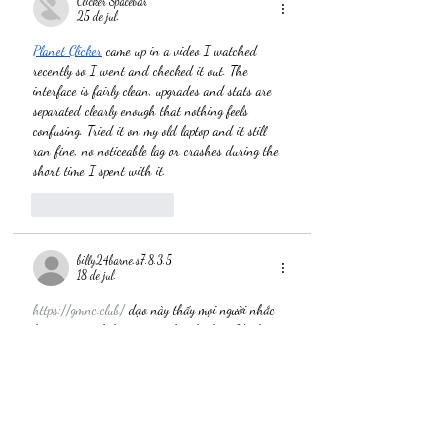
Clicker Spacebar
25 de jul.
Planet Clicker
 came up in a video I watched 
recently so I went and checked it out. The 
interface is fairly clean, upgrades and stats are 
separated clearly enough that nothing feels 
confusing. Tried it on my old laptop and it still 
ran fine, no noticeable lag or crashes during the 
short time I spent with it.
Curtir
Responder
billy24barne.s7.8.3.5
18 de jul.
https://gmnc.club/
 dạo này thấy mọi người nhắc 
hoài nên mình bấm vô coi thử cho biết. Mình 
không rảnh đọc kỹ từng thứ đâu, chủ yếu xem 
giao diện có dễ xài không thôi. Vừa vào là thấy 
trang chia khu vực khá rõ ràng, nhìn lướt cũng 
biết chỗ nào là phần nào, không bị cảm giác nhồi 
chữ. Mình cũng thích kiểu để menu ở vị trí dễ 