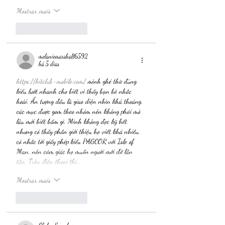
Mostrar mais
Curtir
Responder
melaniemarshall6592
há 5 dias
https://hitclub-mobile.com/
 mình ghé thử đúng 
kiểu lướt nhanh cho biết vì thấy bạn bè nhắc 
hoài. Ấn tượng đầu là giao diện nhìn khá thoáng, 
các mục được gom theo nhóm nên không phải mò 
lâu mới biết bấm gì. Mình không đọc kỹ hết 
nhưng có thấy phần giới thiệu họ viết khá nhiều, 
có nhắc tới giấy phép kiểu PAGCOR với Isle of 
Man, nên cảm giác họ muốn người mới đỡ lăn 
tăn. Trên điện thoại thì…
Mostrar mais
Curtir
Responder