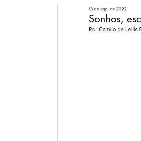
13 de ago. de 2022
O Universo dos Livros
Es
Sonhos, esc
Por Camilo de Lellis 