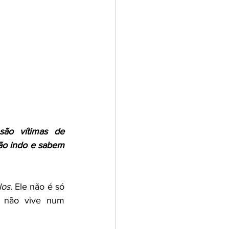
ão vítimas de 
o indo e sabem 
los
. Ele não é só 
não vive num  