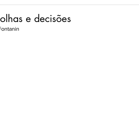
sência em Palavras
Flor & Ser
Palavras Viajantes
olhas e decisões
Fontanin