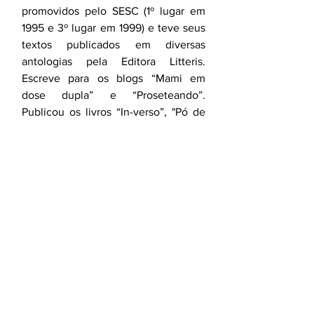
promovidos pelo SESC (1º lugar em 
1995 e 3º lugar em 1999) e teve seus 
textos publicados em diversas 
antologias pela Editora Litteris. 
Escreve para os blogs “Mami em 
dose dupla” e “Proseteando”. 
Publicou os livros “In-verso”, "Pó de 
Saudade", "Maiúscula", "A 
Encantadora de Barcos" e "
Coisas de 
Sentir, de Comer e de Vestir
". É mãe 
das gêmeas Laís e Ísis.  
Blog: 
http://fabianaesteves.blogspot.com
coluna
livro
literatura
editora
nacional
leitura
ler
colunista
escrever
missão
significado
mulher
professora
panoplia
obrigatória
a hora da estrela
clarice lispector
érico veríssimo
machado de assis
capitu
Mãe apaixonada por livros