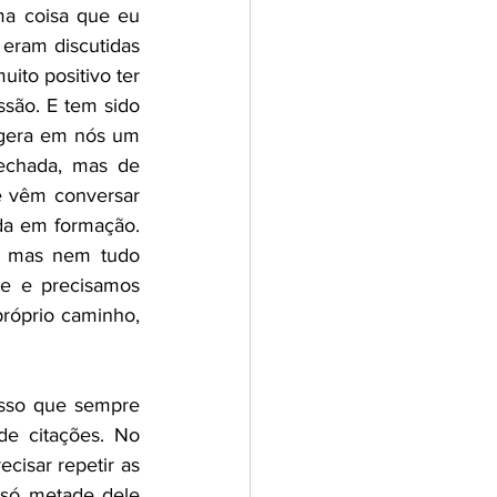
a coisa que eu 
eram discutidas 
ito positivo ter 
são. E tem sido 
gera em nós um 
echada, mas de 
 vêm conversar 
a em formação. 
 mas nem tudo 
e e precisamos 
próprio caminho, 
sso que sempre 
e citações. No 
cisar repetir as 
 só metade dele 