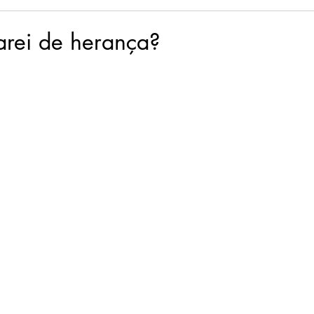
sência em Palavras
Flor & Ser
Palavras Viajantes
arei de herança?