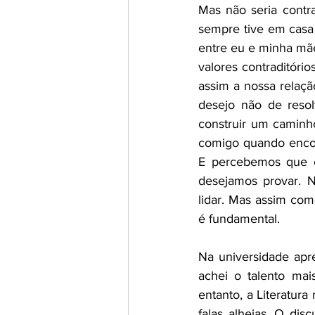
Mas não seria contr
sempre tive em casa 
entre eu e minha mãe.
valores contraditóri
assim a nossa relaç
desejo não de reso
construir um caminh
comigo quando encon
E percebemos que é
desejamos provar. 
lidar. Mas assim como
é fundamental. 
Na universidade apr
achei o talento mai
entanto, a Literatura
falas alheias. O di