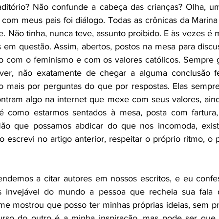
aditório? Não confunde a cabeça das crianças? Olha, um
com meus pais foi diálogo. Todas as crônicas da Marina 
 Não tinha, nunca teve, assunto proibido. E às vezes é mu
os em questão. Assim, abertos, postos na mesa para discus
ão com o feminismo e com os valores católicos. Sempre 
lver, não exatamente de chegar a alguma conclusão f
o mais por perguntas do que por respostas. Elas sempre
tram algo na internet que mexe com seus valores, aind
 como estarmos sentados à mesa, posta com fartura,
Não que possamos abdicar do que nos incomoda, exist
 escrevi no artigo anterior, respeitar o próprio ritmo, o 
endemos a citar autores em nossos escritos, e eu confe
s invejável do mundo a pessoa que recheia sua fala d
 me mostrou que posso ter minhas próprias ideias, sem pre
scurso do outro é a minha inspiração, mas pode ser que