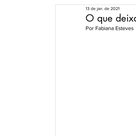
13 de jan. de 2021
O Universo dos Livros
Es
O que deix
Por Fabiana Esteves