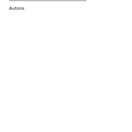
Autoria
Camilo de Lellis Fontanin
nasceu em 