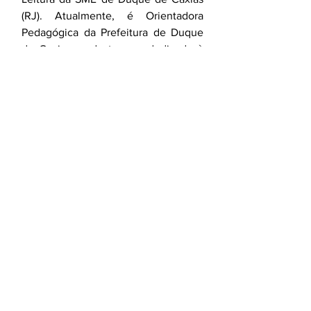
(RJ). Atualmente, é Orientadora 
Pedagógica da Prefeitura de Duque 
de Caxias, onde tem se dedicado à 
formação docente. Escritora e poeta, 
participou de concursos de poesia 
promovidos pelo SESC (1º lugar em 
1995 e 3º lugar em 1999) e teve seus 
textos publicados em diversas 
antologias pela Editora Litteris. 
Escreve para os blogs “Mami em 
dose dupla” e “Proseteando”. 
Publicou os livros “In-verso”, "Pó de 
Saudade", "Maiúscula" e "A 
Encantadora de Barcos". É mãe das 
gêmeas Laís e Ísis.
Blog: 
http://fabianaesteves.blogspot.com