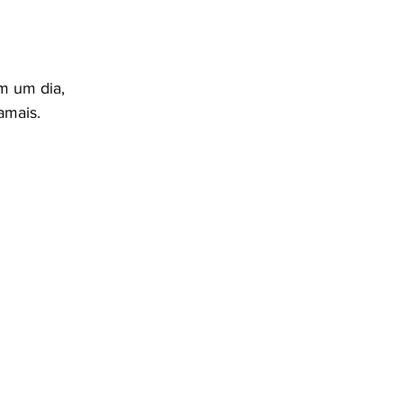
 
m um dia,
amais.