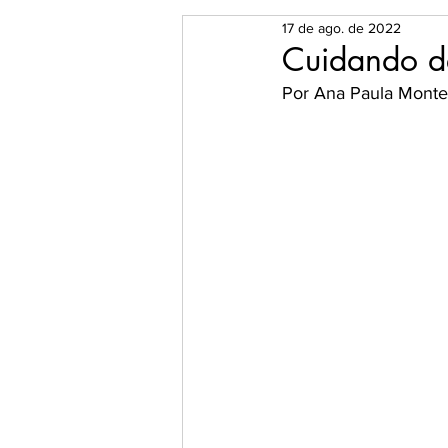
17 de ago. de 2022
O Universo dos Livros
Es
Cuidando d
Por Ana Paula Monte