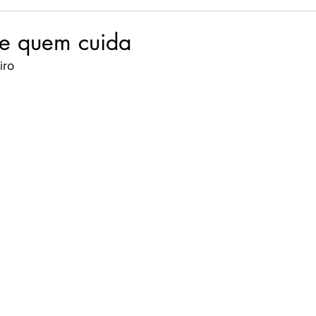
sência em Palavras
Flor & Ser
Palavras Viajantes
e quem cuida
iro