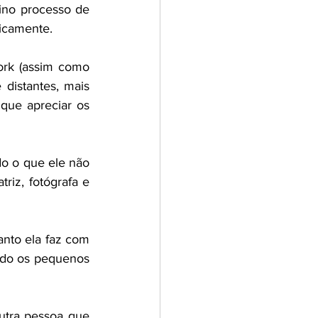
ino processo de 
icamente.
rk (assim como 
istantes, mais 
ue apreciar os 
o o que ele não 
iz, fotógrafa e 
nto ela faz com 
ndo os pequenos 
tra pessoa que 