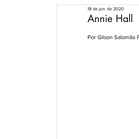
18 de jun. de 2020
O Universo dos Livros
Es
Annie Hall
Por Gilson Salomão 