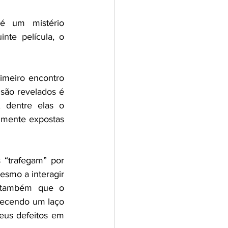
é um mistério 
te película, o 
imeiro encontro 
são revelados é 
 dentre elas o 
lmente expostas 
“trafegam” por 
mo a interagir 
r também que o 
ecendo um laço 
us defeitos em 