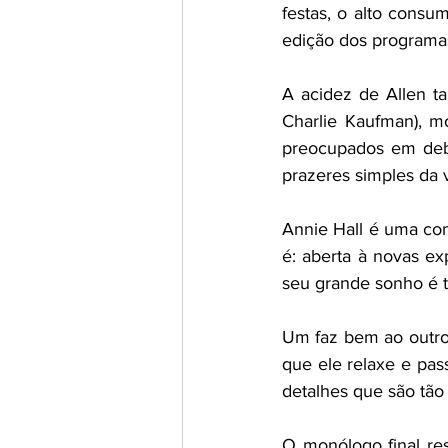
festas, o alto cons
edição dos programa
A acidez de Allen t
Charlie Kaufman), m
preocupados em deba
prazeres simples da v
Annie Hall é uma com
é: aberta à novas ex
seu grande sonho é t
Um faz bem ao outro,
que ele relaxe e pa
detalhes que são tão
O monólogo final re