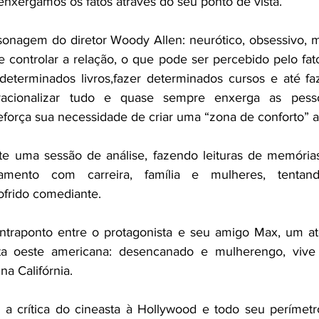
 enxergamos os fatos através do seu ponto de vista.
sonagem do diretor Woody Allen: neurótico, obsessivo, m
 controlar a relação, o que pode ser percebido pelo fato 
eterminados livros,fazer determinados cursos e até faze
acionalizar tudo e quase sempre enxerga as pesso
reforça sua necessidade de criar uma “zona de conforto” a
te uma sessão de análise, fazendo leituras de memórias
namento com carreira, família e mulheres, tentan
frido comediante.
ntraponto entre o protagonista e seu amigo Max, um ato
ta oeste americana: desencanado e mulherengo, vive
na Califórnia.
 a crítica do cineasta à Hollywood e todo seu perímetr