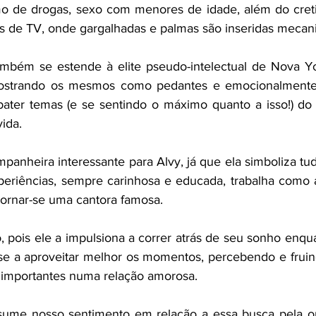
umo de drogas, sexo com menores de idade, além do cret
s de TV, onde gargalhadas e palmas são inseridas mecan
ambém se estende à elite pseudo-intelectual de Nova Yo
ostrando os mesmos como pedantes e emocionalmente d
ter temas (e se sentindo o máximo quanto a isso!) do q
ida. 
panheira interessante para Alvy, já que ela simboliza tud
periências, sempre carinhosa e educada, trabalha como atr
ornar-se uma cantora famosa.
 pois ele a impulsiona a correr atrás de seu sonho enqua
sse a aproveitar melhor os momentos, percebendo e frui
 importantes numa relação amorosa.
sume nosso sentimento em relação a essa busca pela ou