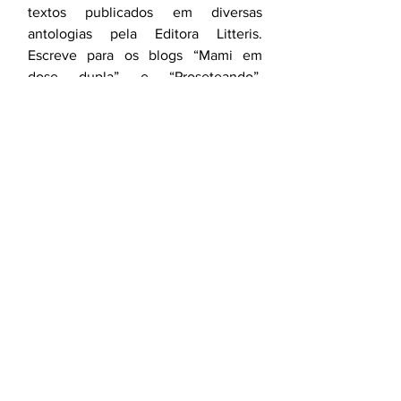
textos publicados em diversas 
antologias pela Editora Litteris. 
Escreve para os blogs “Mami em 
dose dupla” e “Proseteando”. 
Publicou os livros “In-verso”, "Pó de 
Saudade", "Maiúscula" e "A 
Encantadora de Barcos". É mãe das 
gêmeas Laís e Ísis.
Blog: 
http://fabianaesteves.blogspot.com
Mãe apaixonada por livros