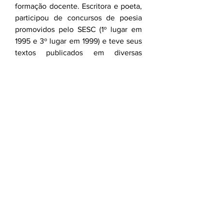
formação docente. Escritora e poeta, 
participou de concursos de poesia 
promovidos pelo SESC (1º lugar em 
1995 e 3º lugar em 1999) e teve seus 
textos publicados em diversas 
antologias pela Editora Litteris. 
Escreve para os blogs “Mami em 
dose dupla” e “Proseteando”. 
Publicou os livros “In-verso”, "Pó de 
Saudade", "Maiúscula" e "A 
Encantadora de Barcos". É mãe das 
gêmeas Laís e Ísis.
Blog: 
http://fabianaesteves.blogspot.com
Mãe apaixonada por livros