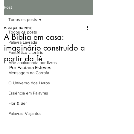
Post
Todos os posts
15 de jul. de 2020
Todos os posts
A Bíblia em casa:
Palavra Lavrada
imaginário construído a
Fantástico Literário
partir da fé
Mãe apaixonada por livros
Por Fabiana Esteves
Mensagem na Garrafa
O Universo dos Livros
Essência em Palavras
Flor & Ser
Palavras Viajantes