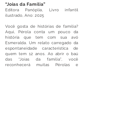
“Joias da Família”
Editora Panóplia, Livro infantil
ilustrado, Ano: 2025
Você gosta de histórias de família?
Aqui, Pérola conta um pouco da
história que tem com sua avó
Esmeralda. Um relato carregado da
espontaneidade característica de
quem tem 12 anos. Ao abrir o baú
das “Joias da família”, você
reconhecerá muitas Pérolas e
Esmeraldas que estão por aí,
pertinho de você, prontas para
aprender e ensinar a arte de criar
raízes nos vínculos afetivos. Que tal
abrir este baú?
Onde comprar
Estante Virtual
-
Um Livro
-
Amazon