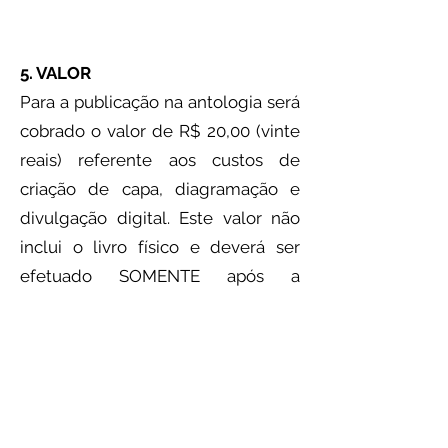
5. VALOR
Para a publicação na antologia será
cobrado o valor de R$ 20,00 (vinte
reais) referente aos custos de
criação de capa, diagramação e
divulgação digital. Este valor não
inclui o livro físico e deverá ser
efetuado SOMENTE após a
aprovação do texto, quando autor
será comunicado por e-mail e
orientado quanto ao pagamento
(que poderá ser feito por
transferência, depósito ou PIX). Por